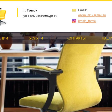
г. Томск
Email:
optimum19@mail.ru
ул. Розы Люксембург 19
kreslo_tomsk
АНИИ
УСЛУГИ
КОНТАКТЫ
НАШИ