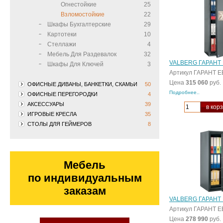
Огнестойкие
25
Взломостойкие
22
Шкафы Бухгалтерские
29
Картотеки
10
Стеллажи
4
Мебель Для Раздевалок
32
VALBERG ГАРАНТ 
Шкафы Для Ключей
3
Артикул ГАРАНТ Е
Цена
315 060
руб.
ОФИСНЫЕ ДИВАНЫ, БАНКЕТКИ, СКАМЬИ
50
Подробнее..
ОФИСНЫЕ ПЕРЕГОРОДКИ
4
АКСЕССУАРЫ
39
в кор
ИГРОВЫЕ КРЕСЛА
35
СТОЛЫ ДЛЯ ГЕЙМЕРОВ
8
Мебель
по индивидуальным
заказам
VALBERG ГАРАНТ 
Артикул ГАРАНТ Е
Цена
278 990
руб.