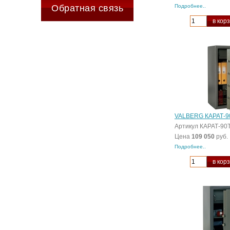
Обратная связь
Подробнее..
в кор
VALBERG КАРАТ-9
Артикул КАРАТ-90
Цена
109 050
руб.
Подробнее..
в кор