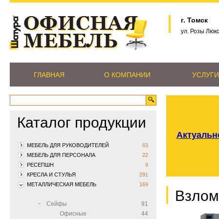
г. Томск
ул. Розы Люк
ГЛАВНАЯ
О КОМПАНИИ
УСЛУГИ
Каталог продукции
Актуально
МЕБЕЛЬ ДЛЯ РУКОВОДИТЕЛЕЙ
63
МЕБЕЛЬ ДЛЯ ПЕРСОНАЛА
22
РЕСЕПШН
9
КРЕСЛА И СТУЛЬЯ
291
МЕТАЛЛИЧЕСКАЯ МЕБЕЛЬ
169
Взлом
Сейфы
91
Офисные
44