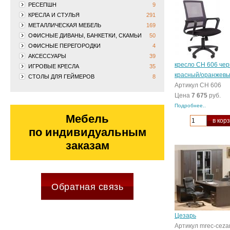
РЕСЕПШН
9
КРЕСЛА И СТУЛЬЯ
291
МЕТАЛЛИЧЕСКАЯ МЕБЕЛЬ
169
ОФИСНЫЕ ДИВАНЫ, БАНКЕТКИ, СКАМЬИ
50
ОФИСНЫЕ ПЕРЕГОРОДКИ
4
АКСЕССУАРЫ
39
кресло CH 606 че
ИГРОВЫЕ КРЕСЛА
35
красный/оранжев
СТОЛЫ ДЛЯ ГЕЙМЕРОВ
8
Артикул CH 606
Цена
7 675
руб.
Подробнее..
Мебель
в кор
по индивидуальным
заказам
Обратная связь
Цезарь
Артикул mrec-ceza