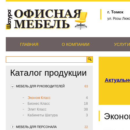
г. Томск
ул. Розы Люк
ГЛАВНАЯ
О КОМПАНИИ
УСЛУГИ
Каталог продукции
Актуально
МЕБЕЛЬ ДЛЯ РУКОВОДИТЕЛЕЙ
63
Эконом Класс
4
Бизнес Класс
18
Элит Класс
38
Эконо
Кабинеты Шатура
3
МЕБЕЛЬ ДЛЯ ПЕРСОНАЛА
22