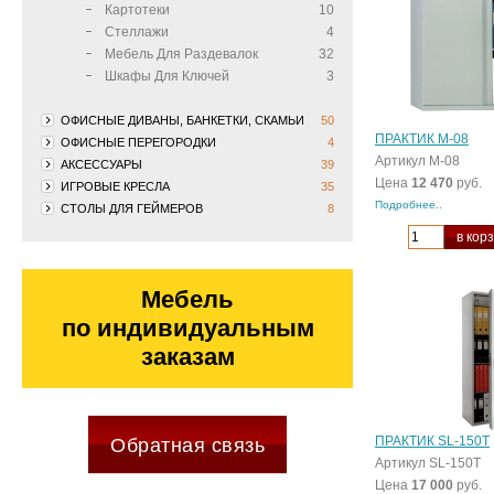
Картотеки
10
Стеллажи
4
Мебель Для Раздевалок
32
Шкафы Для Ключей
3
ОФИСНЫЕ ДИВАНЫ, БАНКЕТКИ, СКАМЬИ
50
ПРАКТИК М-08
ОФИСНЫЕ ПЕРЕГОРОДКИ
4
Артикул М-08
АКСЕССУАРЫ
39
Цена
12 470
руб.
ИГРОВЫЕ КРЕСЛА
35
Подробнее..
СТОЛЫ ДЛЯ ГЕЙМЕРОВ
8
в кор
Мебель
по индивидуальным
заказам
ПРАКТИК SL-150Т
Обратная связь
Артикул SL-150Т
Цена
17 000
руб.