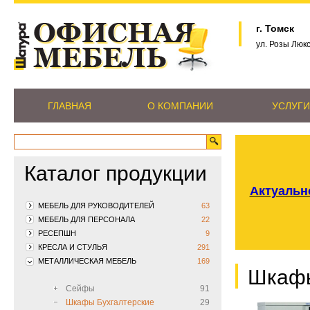
г. Томск
ул. Розы Люк
ГЛАВНАЯ
О КОМПАНИИ
УСЛУГИ
Каталог продукции
Актуально
МЕБЕЛЬ ДЛЯ РУКОВОДИТЕЛЕЙ
63
МЕБЕЛЬ ДЛЯ ПЕРСОНАЛА
22
РЕСЕПШН
9
КРЕСЛА И СТУЛЬЯ
291
МЕТАЛЛИЧЕСКАЯ МЕБЕЛЬ
169
Шкафы
Сейфы
91
Шкафы Бухгалтерские
29