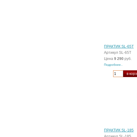
ПРАКТИК SL-65Т
Артикул SL-65Т
Цена
9 290
руб.
Подробнее..
в кор
ПРАКТИК SL-185
Артикул SL-185