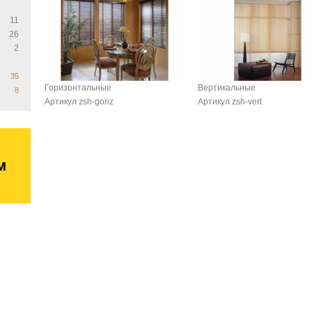
11
26
2
35
Горизонтальные
Вертикальные
8
Артикул zsh-goriz
Артикул zsh-vert
м