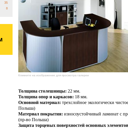
35
8
м
Кликните на изображение для просмотра галереи
Толщина столешницы:
22 мм.
Толщина опор и каркасов:
18 мм.
Основной материал:
трехслойное экологически чистое
Польша)
Материал покрытия:
износоустойчивый ламинат с п
(пр-во Польша)
Защита торцевых поверхностей основных элементов