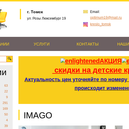
г. Томск
Email:
optimum19@mail.ru
ул. Розы Люксембург 19
kreslo_tomsk
АНИИ
УСЛУГИ
КОНТАКТЫ
НАШИ
АКЦИЯ
скидки на детские к
ии
Актуальность цен уточняйте по номеру т
63
происходит изменен
22
9
291
169
IMAGO
50
4
39