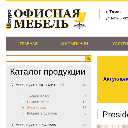
г. Томск
ул. Розы Люк
ГЛАВНАЯ
О КОМПАНИИ
УСЛУГИ
Каталог продукции
Актуально
МЕБЕЛЬ ДЛЯ РУКОВОДИТЕЛЕЙ
63
Эконом Класс
4
Бизнес Класс
18
Элит Класс
38
Presi
Кабинеты Шатура
3
МЕБЕЛЬ ДЛЯ ПЕРСОНАЛА
22