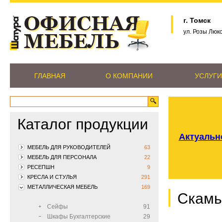
г. Томск
ул. Розы Люк
ГЛАВНАЯ
О КОМПАНИИ
УСЛУГИ
Каталог продукции
Актуально
МЕБЕЛЬ ДЛЯ РУКОВОДИТЕЛЕЙ
63
МЕБЕЛЬ ДЛЯ ПЕРСОНАЛА
22
РЕСЕПШН
9
КРЕСЛА И СТУЛЬЯ
291
МЕТАЛЛИЧЕСКАЯ МЕБЕЛЬ
169
Скамь
Сейфы
91
Шкафы Бухгалтерские
29