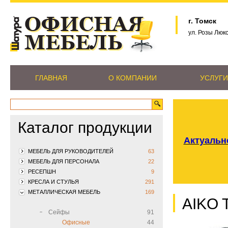
г. Томск
ул. Розы Люк
ГЛАВНАЯ
О КОМПАНИИ
УСЛУГИ
Каталог продукции
Актуально
МЕБЕЛЬ ДЛЯ РУКОВОДИТЕЛЕЙ
63
МЕБЕЛЬ ДЛЯ ПЕРСОНАЛА
22
РЕСЕПШН
9
КРЕСЛА И СТУЛЬЯ
291
МЕТАЛЛИЧЕСКАЯ МЕБЕЛЬ
169
AIKO 
Сейфы
91
Офисные
44