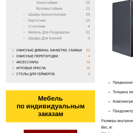
Огнестойкие
25
Взломостойкие
22
Шкафы Бухгалтерские
29
Картотеки
10
Стеллажи
4
Мебель Для Раздевалок
32
Шкафы Для Ключей
3
ОФИСНЫЕ ДИВАНЫ, БАНКЕТКИ, СКАМЬИ
50
ОФИСНЫЕ ПЕРЕГОРОДКИ
4
АКСЕССУАРЫ
39
ИГРОВЫЕ КРЕСЛА
35
СТОЛЫ ДЛЯ ГЕЙМЕРОВ
8
Предназнач
Толщина лиц
Мебель
Комплектую
по индивидуальным
Предусмотр
заказам
Размеры внутренн
Вес, кг: