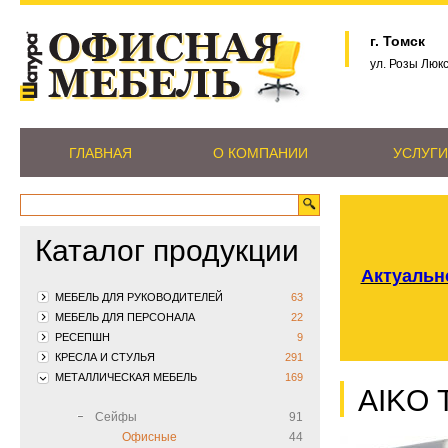
г. Томск
ул. Розы Люк
ГЛАВНАЯ
О КОМПАНИИ
УСЛУГИ
Каталог продукции
Актуально
МЕБЕЛЬ ДЛЯ РУКОВОДИТЕЛЕЙ
63
МЕБЕЛЬ ДЛЯ ПЕРСОНАЛА
22
РЕСЕПШН
9
КРЕСЛА И СТУЛЬЯ
291
МЕТАЛЛИЧЕСКАЯ МЕБЕЛЬ
169
AIKO 
Сейфы
91
Офисные
44