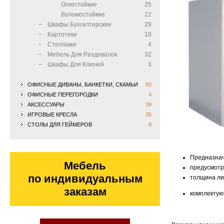
Огнестойкие
25
Взломостойкие
22
Шкафы Бухгалтерские
29
Картотеки
10
Стеллажи
4
Мебель Для Раздевалок
32
Шкафы Для Ключей
3
ОФИСНЫЕ ДИВАНЫ, БАНКЕТКИ, СКАМЬИ
50
ОФИСНЫЕ ПЕРЕГОРОДКИ
4
АКСЕССУАРЫ
39
ИГРОВЫЕ КРЕСЛА
35
СТОЛЫ ДЛЯ ГЕЙМЕРОВ
8
Предназнач
Мебель
предусмотр
по индивидуальным
толщина ли
заказам
комплектую