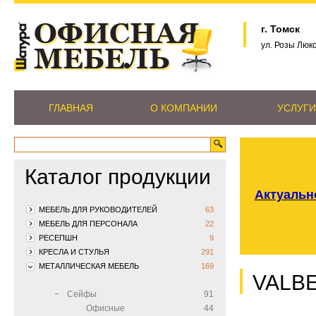
г. Томск
ул. Розы Люк
ГЛАВНАЯ
О КОМПАНИИ
УСЛУГИ
Каталог продукции
Актуально
МЕБЕЛЬ ДЛЯ РУКОВОДИТЕЛЕЙ
63
МЕБЕЛЬ ДЛЯ ПЕРСОНАЛА
22
РЕСЕПШН
9
КРЕСЛА И СТУЛЬЯ
291
МЕТАЛЛИЧЕСКАЯ МЕБЕЛЬ
169
VALBE
Сейфы
91
Офисные
44