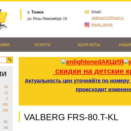
г. Томск
Email:
optimum19@mail.ru
ул. Розы Люксембург 19
kreslo_tomsk
АНИИ
УСЛУГИ
КОНТАКТЫ
НАШИ
АКЦИЯ
скидки на детские к
ии
Актуальность цен уточняйте по номеру т
63
происходит изменен
22
9
291
169
VALBERG FRS-80.T-KL
91
44