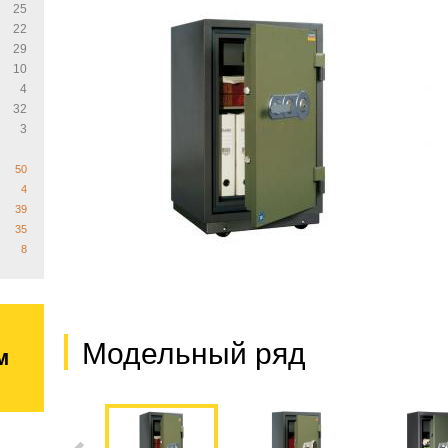
25
22
29
10
4
32
3
50
4
39
35
8
Модельный ряд
м